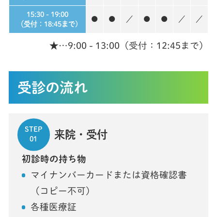
15:30 - 19:00
●
●
／
●
●
／
／
（受付：18:45まで)
★…9:00 - 13:00（受付：12:45まで）
受診の流れ
STEP
来院・受付
01
初診時の持ち物
マイナンバーカードまたは資格確認書
（コピー不可）
各種医療証