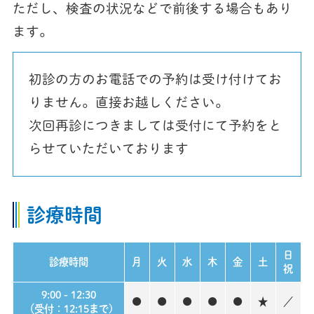
ただし、検査の状況などで前後する場合もあり
ます。
初診の方のお電話での予約は受け付けてお
りません。直接お越しください。
次回再診につきましては受付にて予約をと
らせていただいております
診療時間
日
診療時間
月
火
水
木
金
土
祝
9:00 - 12:30
●
●
●
●
●
★
／
（受付：12:15まで)